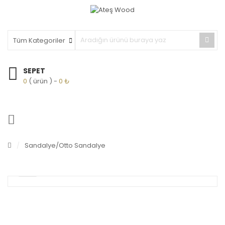
SEPET
0
( ürün )
0
₺
/
Sandalye
/Otto Sandalye