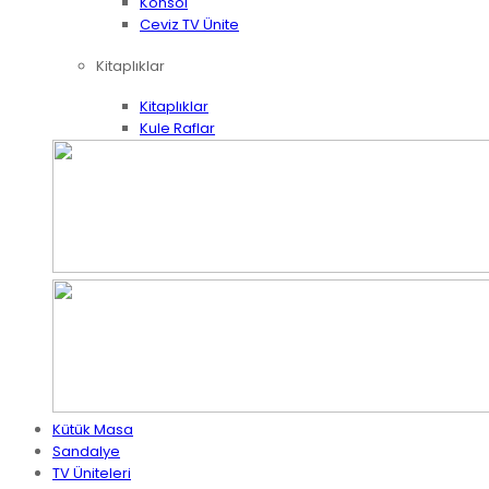
Konsol
Ceviz TV Ünite
Kitaplıklar
Kitaplıklar
Kule Raflar
Kütük Masa
Sandalye
TV Üniteleri