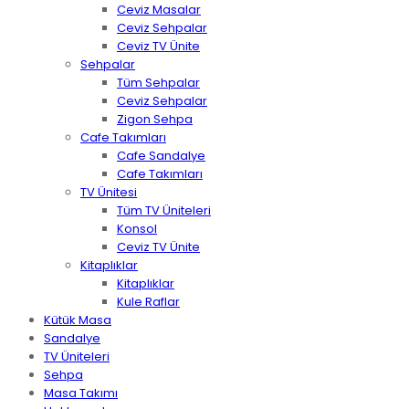
Ceviz Masalar
Ceviz Sehpalar
Ceviz TV Ünite
Sehpalar
Tüm Sehpalar
Ceviz Sehpalar
Zigon Sehpa
Cafe Takımları
Cafe Sandalye
Cafe Takımları
TV Ünitesi
Tüm TV Üniteleri
Konsol
Ceviz TV Ünite
Kitaplıklar
Kitaplıklar
Kule Raflar
Kütük Masa
Sandalye
TV Üniteleri
Sehpa
Masa Takımı