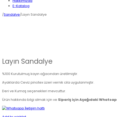
Hakkımızda
E-Katalog
/
Sandalye
/Layın Sandalye
Layın Sandalye
%100 Kurutulmuş kayın ağacından üretilmiştir.
Ayaklarda Ceviz pinotex üzeri vernik cila uygulanmıştır.
Deri ve Kumaş seçenekleri mevcuttur.
Ürün hakkında bilgi almak için ve
Sipariş için Aşağıdaki Whatsapp
Add to wishlist