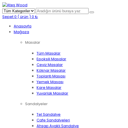
Sepet
0
( ürün )
0
₺
Anasayfa
Mağaza
Masalar
Tüm Masalar
Epoksili Masalar
Ceviz Masalar
Köknar Masalar
Toplantı Masası
Yemek Masası
Kare Masalar
Yuvarlak Masalar
Sandalyeler
Tel Sandalye
Cafe Sandalyeleri
Ahşap Ayaklı Sandalye