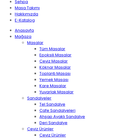
Sehpa
Masa Takımı
Hakkımızda
E-Katalog
Anasayfa
Mağaza
Masalar
Tüm Masalar
Epoksili Masalar
Ceviz Masalar
Köknar Masalar
Toplantı Masası
Yemek Masası
Kare Masalar
Yuvarlak Masalar
Sandalyeler
Tel Sandalye
Cafe Sandalyeleri
Ahşap Ayaklı Sandalye
Deri Sandalye
Ceviz Ürünler
Ceviz Ürünler