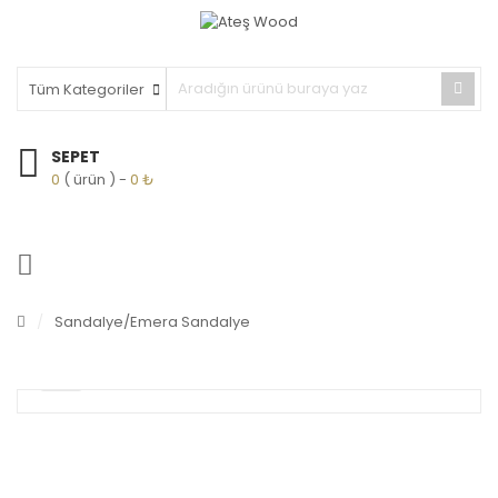
SEPET
0
( ürün )
0
₺
/
Sandalye
/Emera Sandalye